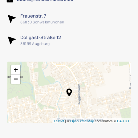
Frauenstr. 7
86830 Schwabmünchen
Döllgast-Straße 12
86199 Augsburg
+
−
Leaflet
| ©
OpenStreetMap
contributors ©
CARTO